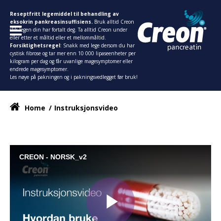
Reseptfritt legemiddel til behandling av
eksokrin pankreasinsuffisiens.
Bruk alltid Creon
slik legen din har fortalt deg. Ta alltid Creon under
eller etter et måltid eller et mellommåltid.
Forsiktighetsregel
: Snakk med lege dersom du har
cystisk fibrose og tar mer enn 10 000 lipaseenheter per
kilogram per dag og får uvanlige magesymptomer eller
endrede magesymptomer.
Les nøye på pakningen og i pakningsvedlegget før bruk!
Home
Instruksjonsvideo